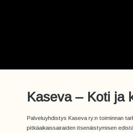
Kaseva – Koti ja
Palveluyhdistys Kaseva ry:n toiminnan ta
pitkäaikaissairaiden itsenäistymisen edi