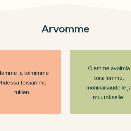
Arvomme
Olemme avoimia
lemme ja toimimme
toisillemme,
yhdessä toisiamme
moninaisuudelle j
tukien.
muutokselle.