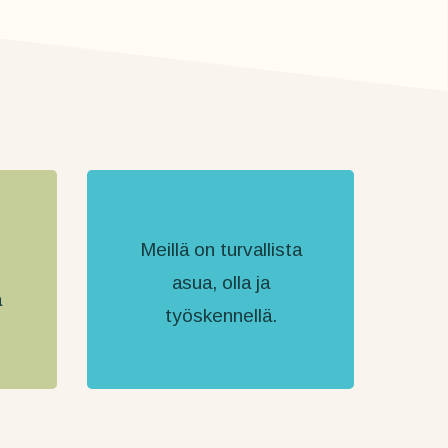
Meillä on turvallista
asua, olla ja
a
työskennellä.