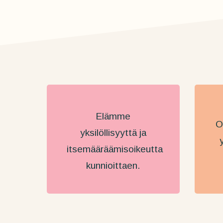
Elämme
O
yksilöllisyyttä ja
itsemääräämisoikeutta
kunnioittaen.