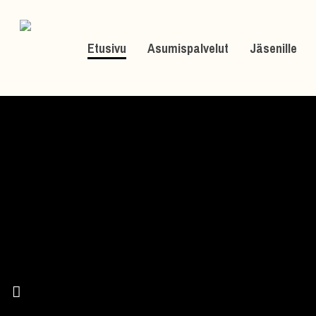
Skip
to
Etusivu
Asumispalvelut
Jäsenille
main
content