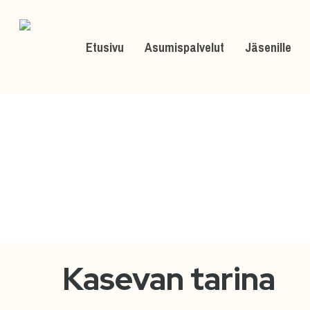
Skip
to
Etusivu
Asumispalvelut
Jäsenille
main
content
Kasevan tarina