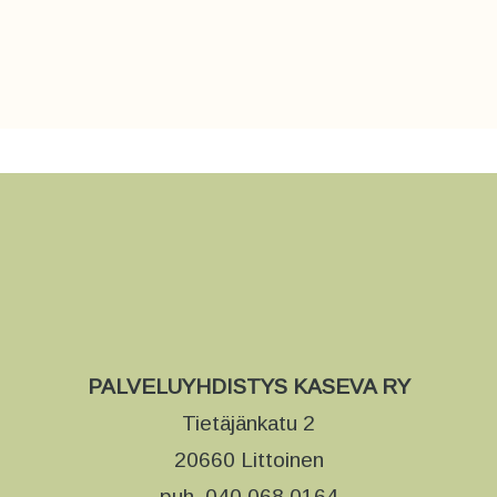
PALVELUYHDISTYS KASEVA RY
Tietäjänkatu 2
20660 Littoinen
puh. 040 068 0164