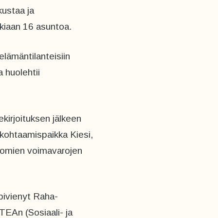
kustaa ja
kkiaan 16 asuntoa.
 elämäntilanteisiin
 huolehtii
ekirjoituksen jälkeen
kohtaamispaikka Kiesi,
 omien voimavarojen
pivienyt Raha-
TEAn (Sosiaali- ja