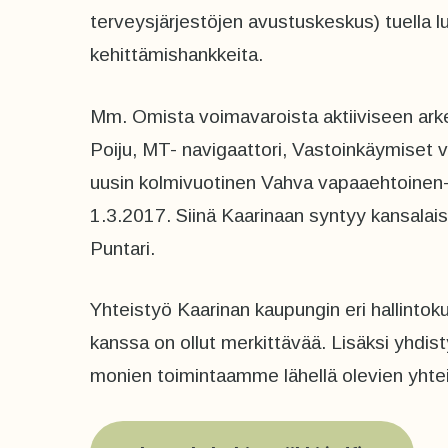
terveysjärjestöjen avustuskeskus) tuella lu
kehittämishankkeita.
Mm. Omista voimavaroista aktiiviseen ar
Poiju, MT- navigaattori, Vastoinkäymiset vo
uusin kolmivuotinen Vahva vapaaehtoinen- p
1.3.2017. Siinä Kaarinaan syntyy kansalai
Puntari.
Yhteistyö Kaarinan kaupungin eri hallintoku
kanssa on ollut merkittävää. Lisäksi yhdis
monien toimintaamme lähellä olevien yhte