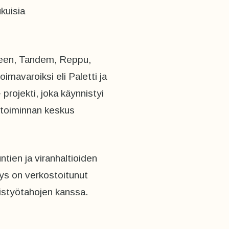
kuisia
keen, Tandem, Reppu,
imavaroiksi eli Paletti ja
rojekti, joka käynnistyi
stoiminnan keskus
ntien ja viranhaltioiden
tys on verkostoitunut
istyötahojen kanssa.