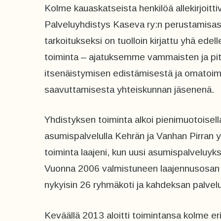
Kolme kauaskatseista henkilöä allekirjoitt
Palveluyhdistys Kaseva ry:n perustamisasi
tarkoitukseksi on tuolloin kirjattu yhä ede
toiminta – ajatuksemme vammaisten ja pit
itsenäistymisen edistämisestä ja omatoi
saavuttamisesta yhteiskunnan jäsenenä.
Yhdistyksen toiminta alkoi pienimuotoise
asumispalvelulla Kehrän ja Vanhan Pirran 
toiminta laajeni, kun uusi asumispalveluyks
Vuonna 2006 valmistuneen laajennusosan 
nykyisin 26 ryhmäkoti ja kahdeksan palvel
Keväällä 2013 aloitti toimintansa kolme er