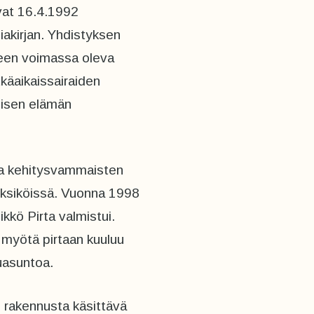
ivat 16.4.1992
akirjan. Yhdistyksen
lleen voimassa oleva
käaikaissairaiden
misen elämän
lla kehitysvammaisten
yksiköissä. Vuonna 1998
ikkö Pirta valmistui.
myötä pirtaan kuuluu
uasuntoa.
i rakennusta käsittävä