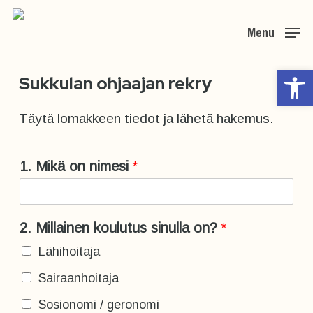
Skip
Menu
to
main
Op
Sukkulan ohjaajan rekry
content
Täytä lomakkeen tiedot ja lähetä hakemus.
1. Mikä on nimesi
*
2. Millainen koulutus sinulla on?
*
Lähihoitaja
Sairaanhoitaja
Sosionomi / geronomi