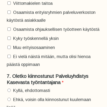
Viittomakielen taitoa
Osaamista erityisryhmien palveluverkoston
käytöstä asiakkaalle
Osaamista ohjauksellisen työotteen käytöstä
Kyky työskennellä yksin
Muu erityisosaaminen
Ei vielä näistä mitään, mutta olisi hienoa
päästä oppimaan
k
7. Oletko kiinnostunut Palveluyhdistys
i
Kasevasta työntantajana
*
i
Kyllä, ehdottomasti
n
n
Ehkä, voisin olla kiinnostunut kuulemaan
o