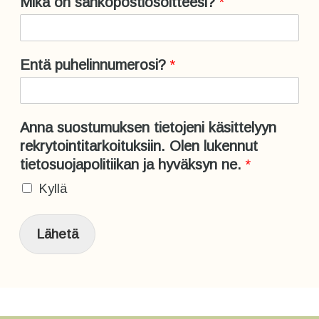
Mikä on sähköpostiosoitteesi?
*
o
t
y
ö
Entä puhelinnumerosi?
*
s
t
ä
Anna suostumuksen tietojeni käsittelyyn
rekrytointitarkoituksiin. Olen lukennut
tietosuojapolitiikan ja hyväksyn ne.
*
Kyllä
Lähetä