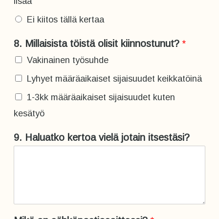
lisää
s
Ei kiitos tällä kertaa
t
u
8. Millaisista töistä olisit kiinnostunut?
*
n
u
Vakinainen työsuhde
t
Lyhyet määräaikaiset sijaisuudet keikkatöinä
?
o
1-3kk määräaikaiset sijaisuudet kuten
l
kesätyö
i
s
9. Haluatko kertoa vielä jotain itsestäsi?
i
t
h
o
i
t